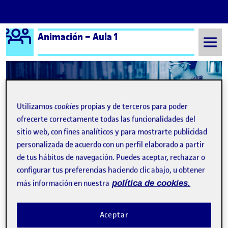
Logo Ágora
Animación – Aula 1
Saltar al contenido
Semestre 20241 - Aula 1
Ariana Burdeus Sabín
Utilizamos
cookies
propias y de terceros para poder
ofrecerte correctamente todas las funcionalidades del
Ariana Burdeus Sabín
sitio web, con fines analíticos y para mostrarte publicidad
personalizada de acuerdo con un perfil elaborado a partir
de tus hábitos de navegación. Puedes aceptar, rechazar o
Sin título
Publicado por
configurar tus preferencias haciendo clic abajo, u obtener
Publicado por
Ariana Burdeus Sabín
Visibilidad:
Fecha de publicación
en Sin título
más información en nuestra
política de cookies.
Pública
-
24 Nov 2024
-
comentario
CONTRIBUTION
0
EN SIN TÍTULO
DEBATE
Aceptar