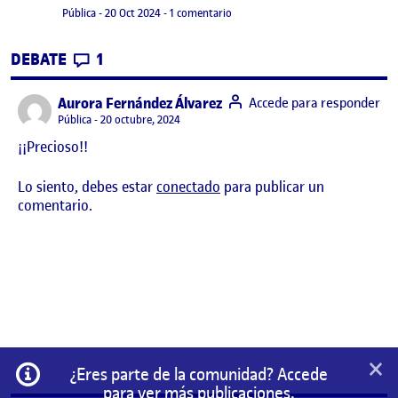
Visibilidad:
Fecha de publicación
20 octubre, 2024 9:15 pm
en PEC 2 ANIMACIÓN
Pública
-
20 Oct 2024
-
1 comentario
CONTRIBUTIONS
EN PEC 2 ANIMACIÓN
DEBATE
1
says:
Aurora Fernández Álvarez
Accede para responder
Visibilidad:
Pública
20 octubre, 2024
¡¡Precioso!!
Lo siento, debes estar
conectado
para publicar un
comentario.
×
Información
¿Eres parte de la comunidad? Accede
para ver más publicaciones.