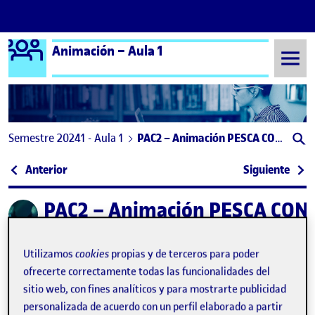
Logo Ágora
Animación – Aula 1
Saltar al contenido
Semestre 20241 - Aula 1
PAC2 – Animación PESCA CON «SORPRESA»
Navegación de entradas
: PEC 2 – Víctor Chillón
: PAC
Anterior
Siguiente
PAC2 – Animación PESCA CON
Publicado por
Publicado por
Justino Rafael Gato Muelledes
Visibilidad:
Fecha de publicación
en PAC2 – Animación PESCA CON «SO
Pública
-
18 Oct 2024
-
comentario
Utilizamos
cookies
propias y de terceros para poder
ofrecerte correctamente todas las funcionalidades del
sitio web, con fines analíticos y para mostrarte publicidad
personalizada de acuerdo con un perfil elaborado a partir