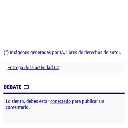
(*) Imágenes generadas por IA, libres de derechos de autor.
Entrega de la actividad R2
CONTRIBUTION
0
EN PAC2 – ANIMACIÓN PESCA CON «SORP
DEBATE
Lo siento, debes estar
conectado
para publicar un
comentario.