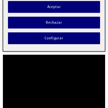
Buenas noches;
Aceptar
Comparto con vosotras y vosotros mi animación y
aprovecho para desearos unas… ¡Felices fiestas!
Rechazar
Espero que os guste.
Configurar