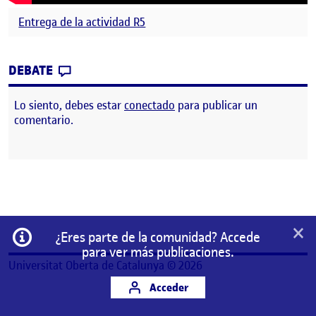
Entrega de la actividad R5
CONTRIBUTION
0
EN RETO 5. ANIMEMOS DIGITALMENTE II:
DEBATE
Lo siento, debes estar
conectado
para publicar un
comentario.
×
Información
¿Eres parte de la comunidad? Accede
para ver más publicaciones.
Universitat Oberta de Catalunya © 2026
Acceder