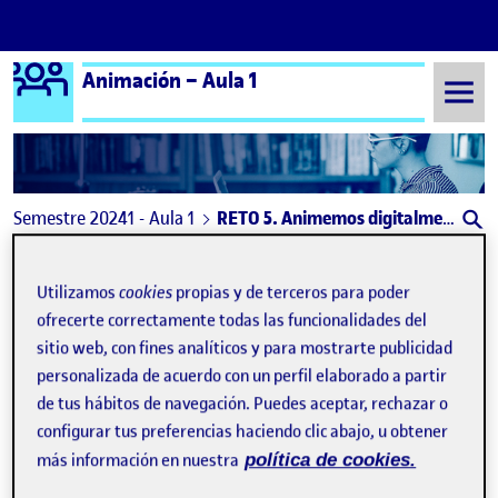
Logo Ágora
Animación – Aula 1
Saltar al contenido
Semestre 20241 - Aula 1
RETO 5. Animemos digitalmente II: el primer encargo
Navegación de entradas
: PEC05_Animación 2D_ Proyecto Adventure
: An
Anterior
Siguiente
Utilizamos
cookies
propias y de terceros para poder
ofrecerte correctamente todas las funcionalidades del
RETO 5. Animemos digitalment
Publicado por
sitio web, con fines analíticos y para mostrarte publicidad
Publicado por
Andrea Pinto Piñuela
personalizada de acuerdo con un perfil elaborado a partir
Visibilidad:
Fecha de publicación
en RETO 5. Animemos digitalmente II: 
Pública
-
12 Dic 2024
-
comentario
de tus hábitos de navegación. Puedes aceptar, rechazar o
configurar tus preferencias haciendo clic abajo, u obtener
más información en nuestra
política de cookies.