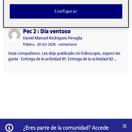
de la actividad R4 …
Configurar
Pec 2 : Día ventoso
Publicado por
Publicado por
Daniel Manuel Rodrigues Pirraglia
Visibilidad:
Fecha de publicación
en Pec 2 : Día ventoso
Pública
-
20 Oct 2024
-
comentario
Hola compañeros. Les dejo publicado mi folioscopio, espero les
guste Entrega de la actividad R1. Entrega de la actividad R2 …
×
Información
¿Eres parte de la comunidad? Accede