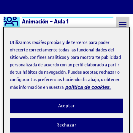
Logo Ágora
Animación – Aula 1
Saltar al contenido
Utilizamos
cookies
propias y de terceros para poder
ofrecerte correctamente todas las funcionalidades del
sitio web, con fines analíticos y para mostrarte publicidad
Semestre 20241 - Aula 1
Daniel Manuel Rodrigues Pirraglia
personalizada de acuerdo con un perfil elaborado a partir
Daniel Manuel Rodrigues
de tus hábitos de navegación. Puedes aceptar, rechazar o
configurar tus preferencias haciendo clic abajo, u obtener
Pirraglia
más información en nuestra
política de cookies.
PEC 4: Primer contacto
Publicado por
Aceptar
Publicado por
Daniel Manuel Rodrigues Pirraglia
Visibilidad:
Fecha de publicación
24 noviembre, 2024 5:35 pm
en PEC 4: Primer contacto
Pública
-
19 Nov 2024
-
comentario
Rechazar
Buenos días compañeros! Les presento mi video de esta PEC,
espero les guste. Un saludo! Entrega de la actividad R3. Entrega