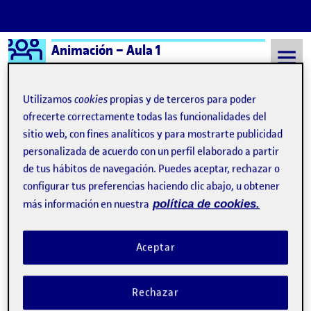
Logo Ágora
Animación – Aula 1
Saltar al contenido
Utilizamos
cookies
propias y de terceros para poder
ofrecerte correctamente todas las funcionalidades del
sitio web, con fines analíticos y para mostrarte publicidad
Semestre 20241 - Aula 1
#parallax
personalizada de acuerdo con un perfil elaborado a partir
#parallax
de tus hábitos de navegación. Puedes aceptar, rechazar o
configurar tus preferencias haciendo clic abajo, u obtener
más información en nuestra
política de cookies.
PR – PROYECTO SKATE FOR ALL
Publicado por
Publicado por
Fernando de la Rosa Mor
Visibilidad:
Fecha de publicación
6 enero, 2025 6:44 pm
en PR – PROYECTO SKATE FOR ALL
Pública
-
29 Dic 2024
-
comentario
Aceptar
Aquí os dejo la entrega definitiva después de haber corregido
algunos errores que he detectado en la presentación parcial. Creo
Rechazar
que staging queda bastante claro, ya que el estilo de cabecera de
serie de los ochenta queda bastante patente gracias a elementos