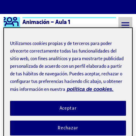
Logo Ágora
Animación – Aula 1
Saltar al contenido
Utilizamos
cookies
propias y de terceros para poder
ofrecerte correctamente todas las funcionalidades del
sitio web, con fines analíticos y para mostrarte publicidad
Semestre 20241 - Aula 1
#pec05
personalizada de acuerdo con un perfil elaborado a partir
#pec05
de tus hábitos de navegación. Puedes aceptar, rechazar o
configurar tus preferencias haciendo clic abajo, u obtener
más información en nuestra
política de cookies.
PEC05_Animación 2D_ Proyecto Adventure
Publicado por
Publicado por
Fernando de la Rosa Mor
Visibilidad:
Fecha de publicación
12 diciembre, 2024 10:59 pm
en PEC05_Animación 2D_ Proyecto
Pública
-
12 Dic 2024
-
comentario
Aceptar
Buenas a tod@s: Aquí os presento mi propuesta de animación
para este supuesto encargo. He ido aplicando nuevos conceptos
Rechazar
y técnicas aprendidas y creo que el resultado ha sido bastante
aceptable. ¡Espero que os guste! Entrega de la actividad R5 …