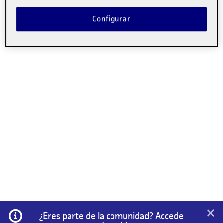
No hay comentarios.
Configurar
Lo siento, debes estar
conectado
para publicar un
comentario.
×
Información
¿Eres parte de la comunidad? Accede