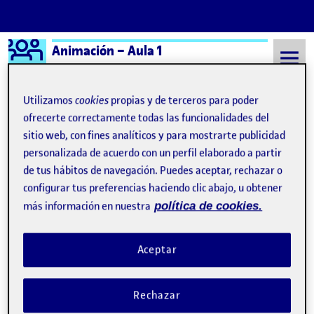
Logo Ágora
Animación – Aula 1
Saltar al contenido
Utilizamos
cookies
propias y de terceros para poder
ofrecerte correctamente todas las funcionalidades del
sitio web, con fines analíticos y para mostrarte publicidad
Semestre 20241 - Aula 1
19 Noviembre, 2024
personalizada de acuerdo con un perfil elaborado a partir
19 Noviembre, 2024
de tus hábitos de navegación. Puedes aceptar, rechazar o
configurar tus preferencias haciendo clic abajo, u obtener
más información en nuestra
política de cookies.
PEC 4: Primer contacto
Publicado por
Publicado por
Daniel Manuel Rodrigues Pirraglia
Aceptar
Visibilidad:
Fecha de publicación
24 noviembre, 2024 5:35 pm
en PEC 4: Primer contacto
Pública
-
19 Nov 2024
-
comentario
CONTRIBUTION
0
EN PEC 4: PRIMER CONTACTO
DEBATE
Rechazar