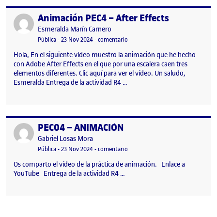
Animación PEC4 – After Effects
Publicado por
Publicado por
Esmeralda Marín Carnero
Visibilidad:
Fecha de publicación
22 abril, 2026 9:24 am
en Animación PEC4 – After Effects
Pública
-
23 Nov 2024
-
comentario
Hola, En el siguiente vídeo muestro la animación que he hecho
con Adobe After Effects en el que por una escalera caen tres
elementos diferentes. Clic aquí para ver el vídeo. Un saludo,
Esmeralda Entrega de la actividad R4 …
PEC04 – ANIMACIÓN
Publicado por
Publicado por
Gabriel Losas Mora
Visibilidad:
Fecha de publicación
en PEC04 – ANIMACIÓN
Pública
-
23 Nov 2024
-
comentario
Os comparto el vídeo de la práctica de animación. Enlace a
YouTube Entrega de la actividad R4 …