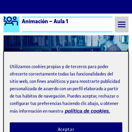
Logo Ágora
Animación – Aula 1
Saltar al contenido
Semestre 20241 - Aula 1
23 Noviembre, 2024
Utilizamos
cookies
propias y de terceros para poder
23 Noviembre, 2024
ofrecerte correctamente todas las funcionalidades del
sitio web, con fines analíticos y para mostrarte publicidad
personalizada de acuerdo con un perfil elaborado a partir
PEC 4 – ANIMACIÓN AFTER EFFECTS
Publicado por
de tus hábitos de navegación. Puedes aceptar, rechazar o
Publicado por
Justino Rafael Gato Muelledes
configurar tus preferencias haciendo clic abajo, u obtener
Visibilidad:
Fecha de publicación
23 noviembre, 2024 9:43 pm
en PEC 4 – ANIMACIÓN AFTER EF
Pública
-
23 Nov 2024
-
comentario
más información en nuestra
política de cookies.
Aceptar