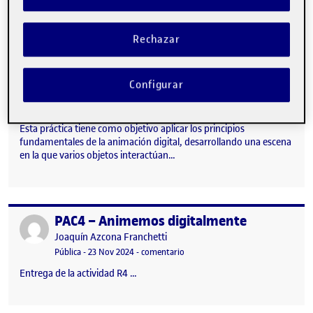
Rechazar
Configurar
Esta práctica tiene como objetivo aplicar los principios
fundamentales de la animación digital, desarrollando una escena
en la que varios objetos interactúan…
PAC4 – Animemos digitalmente
Publicado por
Publicado por
Joaquín Azcona Franchetti
Visibilidad:
Fecha de publicación
en PAC4 – Animemos digitalment
Pública
-
23 Nov 2024
-
comentario
Entrega de la actividad R4 …