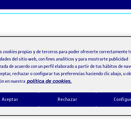
ActiFolios
Ay
os
cookies
propias y de terceros para poder ofrecerte correctamente t
dades del sitio web, con fines analíticos y para mostrarte publicidad
R EFFECTS
zada de acuerdo con un perfil elaborado a partir de tus hábitos de na
eptar, rechazar o configurar tus preferencias haciendo clic abajo, u 
ón en nuestra
política de cookies.
ER EFFECTS
Aceptar
Rechazar
Configu
 AFTER EFFECTS