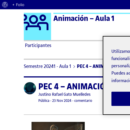
Acerca de WordPress
+ Folio
Logo Ágora
Animación – Aula 1
Saltar al contenido
Participantes
Utilizam
funcionali
Semestre 20241 - Aula 1
PEC 4 – ANIMACIÓN AFTE
personali
Puedes ac
informaci
PEC 4 – ANIMACIÓN AFT
Publicado por
Publicado por
Justino Rafael Gato Muelledes
Visibilidad:
Fecha de publicación
23 noviembre, 2024 9:43 pm
en PEC 4 – ANIMACIÓN
Pública
-
23 Nov 2024
-
comentario