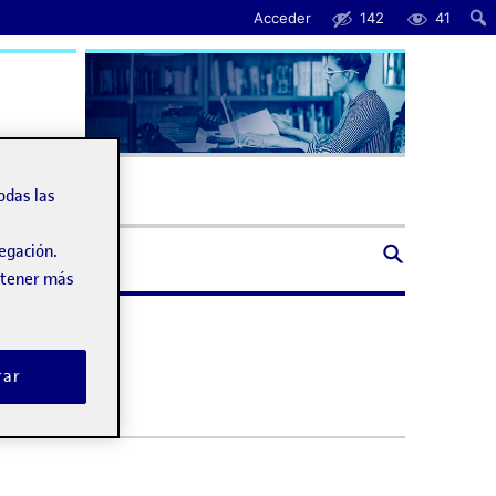
Acceder
142
41
uda
odas las
vegación.
obtener más
rar